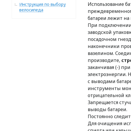
Использование ба
Инструкция по выбору
велосипеда
преждевременному
батареи лежит на
При подключении 
заводской упаковк
посадочном гнезд
наконечники пров
вазелином. Соеди
производите,
стр
заканчивая (-) п
электроэнергии. 
с выводами батар
инструменты монт
отрицательной кле
Запрещается стуч
выводы батареи.
Постоянно следите
Для очищения исп
спирта или кальц