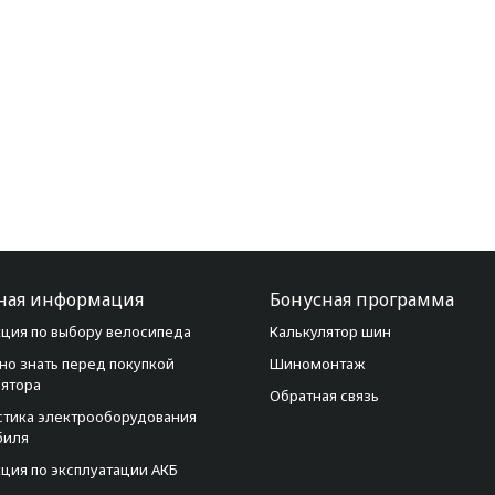
ная информация
Бонусная программа
ция по выбору велосипеда
Калькулятор шин
но знать перед покупкой
Шиномонтаж
лятора
Обратная связь
стика электрооборудования
биля
ция по эксплуатации АКБ