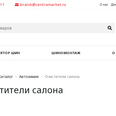
311
bratsk@centramarket.ru
О нас
Для
ЛЯТОР ШИН
ШИНОМОНТАЖ
О
Каталог
Автохимия
Очистители салона
тители салона