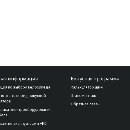
ная информация
Бонусная программа
ция по выбору велосипеда
Калькулятор шин
но знать перед покупкой
Шиномонтаж
лятора
Обратная связь
стика электрооборудования
биля
ция по эксплуатации АКБ