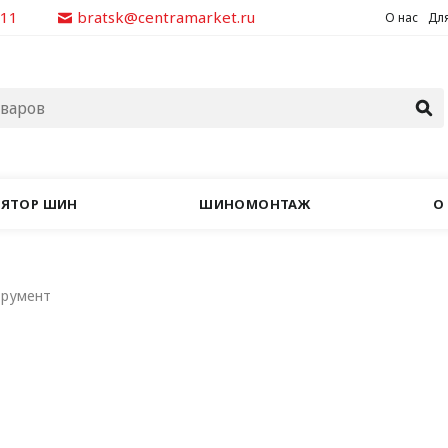
311
bratsk@centramarket.ru
О нас
Для
ЛЯТОР ШИН
ШИНОМОНТАЖ
О
трумент