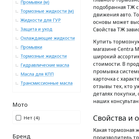
Промывки (м)
подобранная ТЖ с
Тормозные жидкости (м)
движения авто. То
Жидкости для ГУР
основы может выс
Защита и уход
Свойства ТЖ зави
Охлаждающие жидкости
Купить тормозну
Промывки
магазине Centra M
Тормозные жидкости
широкий ассортим
стоимости. В прод
Гидравлические масла
промывка систем
Масла для КПП
карточка с харак
Трансмиссионные масла
отзывы тех, кто 
деталях покупки, 
наших консультан
Мото
Свойства и 
Нет
(4)
Какая тормозная 
Бренд
производитель тр