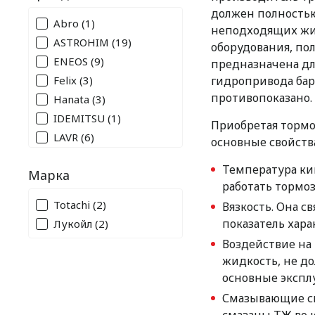
должен полностью
Abro
(1)
неподходящих жид
ASTROHIM
(19)
оборудования, по
ENEOS
(9)
предназначена для
Felix
(3)
гидропривода бар
противопоказано.
Hanata
(3)
IDEMITSU
(1)
Приобретая тормо
LAVR
(6)
основные свойства,
MICKING
(8)
Температура ки
Марка
MolyGreen
(3)
работать тормоз
Sibiria
(3)
Totachi
(2)
Вязкость. Она 
TCL
(9)
показатель хара
Лукойл
(2)
TOTACHI
(22)
Воздействие на 
ВМПАВТО
(5)
жидкость, не до
Лукойл
(1)
основные экспл
Роснефть
(16)
Смазывающие св